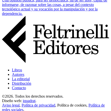
Una opinión pública, para ser democrática, ha de ser libre, capaz de
informar­se, de razonar sobre las cosas, a pesar del contexto
tecnológico actual y su vocación por la manipulación y por la
dependencia.
Libros
Autores
La editorial
Distribución
Contacto
©2026. Todos los derechos reservados.
Diseño web:
iquadrat
.
Aviso legal
,
Política de privacidad
,
Política de cookies
,
Política de
redes sociales
.