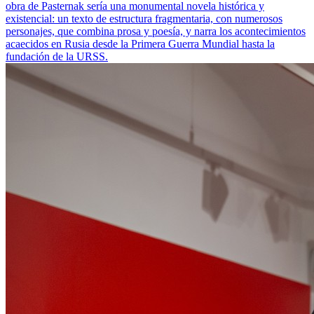
obra de Pasternak sería una monumental novela histórica y
existencial: un texto de estructura fragmentaria, con numerosos
perso­najes, que combina prosa y poesía, y narra los acontecimientos
acaecidos en Rusia desde la Primera Guerra Mundial hasta la
fundación de la URSS.