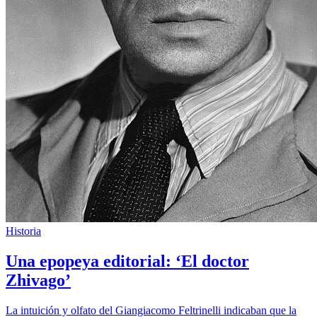
Historia
Una epopeya editorial: ‘El doctor
Zhivago’
La intuición y olfato del Giangiacomo Feltrinelli indicaban que la