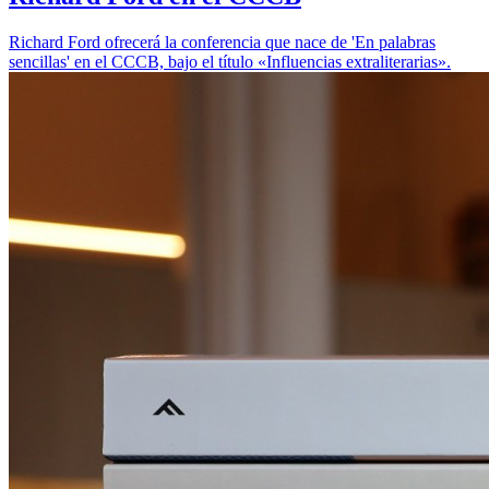
Richard Ford ofrecerá la conferencia que nace de 'En palabras
sencillas' en el CCCB, bajo el título «Influencias extraliterarias».