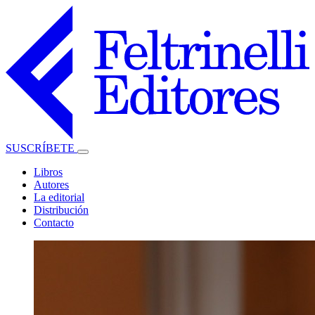
SUSCRÍBETE
Libros
Autores
La editorial
Distribución
Contacto