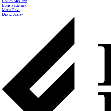
Colum McCann
Borís Pasternak
Maria Reva
David Szalay