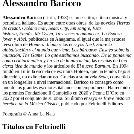
Alessandro Baricco
Alessandro Baricco
(Turín, 1958) es un escritor, crítico musical y
periodista italiano. Es autor, entre otras obras, de las novelas
Tierras
de cristal
,
Océano mar
,
Seda
,
City
,
Sin sangre
,
Esta
historia
,
Emaús
,
Mr Gwyn
,
Tres veces al amanecer
,
La Esposa
joven
y
Abel
, publicadas en Anagrama, al igual que la majestuosa
reescritura de
Homero, Ilíada
y los ensayos
Next. Sobre la
globalización y el mundo que viene
,
Los bárbaros. Ensayo sobre la
mutación
,
The Game
,
Lo que estábamos buscando. De la pandemia
como criatura mítica
y
La vía de la narración
, las reseñas de
Una
cierta idea de mundo
y los artículos de
El nuevo Barnum
. En 1994
fundó en Turín la escuela de escritura Holden, que ha tenido, bajo su
dirección, un éxito clamoroso. Gracias a su novela
Seda
, convertida
en un longseller a nivel internacional, Baricco se consagró como
uno de los grandes escritores italianos contemporáneos. Ha recibido
los premios Fondazione Il Campiello en 2020 y Penna D’Oro en
2022 por el conjunto de su obra. Su último ensayo es
Breve historia
herética de la Música Clásica
, publicado por Feltrinelli Editores.
Fotografía © Anna La Naia
Títulos en Feltrinelli