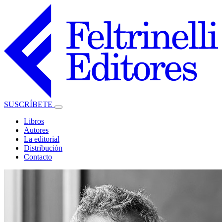
SUSCRÍBETE
Libros
Autores
La editorial
Distribución
Contacto