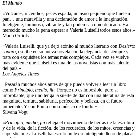
El Mundo
«Volcanes, incendios, peces espada, un asno pequeño que huele a
pan… una maravilla y una declaración de amor a la imaginación.
Inteligente, luminosa, vibrante y tan poderosa como delicada. Ha
merecido mucho la pena esperar a Valeria Luiselli todos estos años.»
Marta Orriols
«Valeria Luiselli, que ya dejó atónito al mundo literario con
Desierto
sonoro,
escribe en su nueva novela con la elegancia de siempre y
trata con exquisitez los temas más complejos. Cada vez se vuelve
más evidente que Luiselli es una de las novelistas con más talento
del país.»
Los Angeles Times
«Pasarán muchos años antes de que pueda volver a leer un libro
como
Principio, medio, fin.
Porque no es imposible, pero sí
improbable, que uno tenga la suerte de dar con una literatura de esta
magnitud, ternura, sabiduría, perfección y belleza, en el futuro
inmediato. Y con Plinio como música de fondo.»
Silvana Vogt
«
Principio, medio, fin
refleja el movimiento de tierras de la escritura
y de la vida, de la ficción, de los recuerdos, de los mitos, creencias y
supersticiones. Luiselli ha escrito un texto inteligente lleno de placas