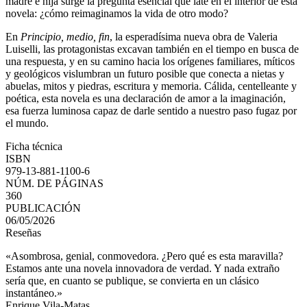
madre e hija surge la pregunta esencial que late en el interior de esta
novela: ¿cómo reimaginamos la vida de otro modo?
En
Principio, medio, fin
, la esperadísima nueva obra de Valeria
Luiselli, las protagonistas excavan también en el tiempo en busca de
una respuesta, y en su camino hacia los orígenes familiares, míticos
y geológicos vislumbran un futuro posible que conecta a nietas y
abuelas, mitos y piedras, escritura y memoria. Cálida, centelleante y
poética, esta novela es una declaración de amor a la imaginación,
esa fuerza luminosa capaz de darle sentido a nuestro paso fugaz por
el mundo.
Ficha técnica
ISBN
979-13-881-1100-6
NÚM. DE PÁGINAS
360
PUBLICACIÓN
06/05/2026
Reseñas
«Asombrosa, genial, conmovedora. ¿Pero qué es esta maravilla?
Estamos ante una novela innovadora de verdad. Y nada extraño
sería que, en cuanto se publique, se convierta en un clásico
instantáneo.»
Enrique Vila-Matas