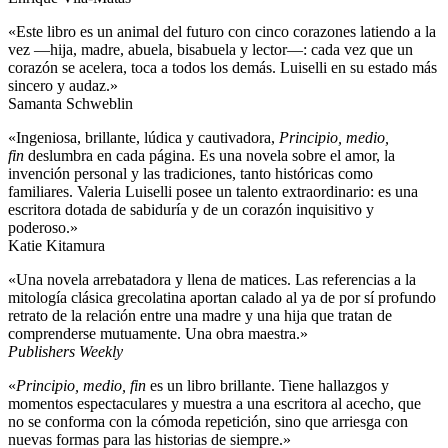
«Este libro es un animal del futuro con cinco corazones latiendo a la
vez —hija, madre, abuela, bisabuela y lector—: cada vez que un
corazón se acelera, toca a todos los demás. Luiselli en su estado más
sincero y audaz.»
Samanta Schweblin
«Ingeniosa, brillante, lúdica y cautivadora,
Principio, medio,
fin
deslumbra en cada página. Es una novela sobre el amor, la
invención personal y las tradiciones, tanto históricas como
familiares. Valeria Luiselli posee un talento extraordinario: es una
escritora dotada de sabiduría y de un corazón inquisitivo y
poderoso.»
Katie Kitamura
«Una novela arrebatadora y llena de matices. Las referencias a la
mitología clásica grecolatina aportan calado al ya de por sí profundo
retrato de la relación entre una madre y una hija que tratan de
comprenderse mutuamente. Una obra maestra.»
Publishers Weekly
«
Principio, medio, fin
es un libro brillante. Tiene hallazgos y
momentos espectaculares y muestra a una escritora al acecho, que
no se conforma con la cómoda repetición, sino que arriesga con
nuevas formas para las historias de siempre.»