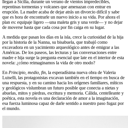
llegan a Sicilia, durante un verano de vientos impredecibles,
repentinas tormentas y volcanes que amenazan con entrar en
erupción. La madre acaba de dejar atrás un divorcio difícil y sabe
que es hora de encontrarle un nuevo inicio a su vida. Por ahora el
plan es: equipaje ligero —una maleta gris y una verde— y no dejar
de moverse hasta que cada cosa por fin caiga en su lugar.
A medida que pasan los días en la isla, crece la curiosidad de la hija
por la historia de la Nanna, su bisabuela, que trabajó como
excavadora en un yacimiento arqueológico antes de emigrar a las
Américas. De los paseos, las lecturas y las conversaciones entre
madre e hija surge la pregunta esencial que late en el interior de esta
novela: ¿cómo reimaginamos la vida de otro modo?
En
Principio, medio, fin
, la esperadísima nueva obra de Valeria
Luiselli, las protagonistas excavan también en el tiempo en busca de
una respuesta, y en su camino hacia los orígenes familiares, míticos
y geológicos vislumbran un futuro posible que conecta a nietas y
abuelas, mitos y piedras, escritura y memoria. Cálida, centelleante y
poética, esta novela es una declaración de amor a la imaginación,
esa fuerza luminosa capaz de darle sentido a nuestro paso fugaz por
el mundo.