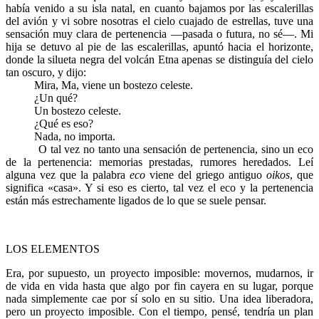
había venido a su isla natal, en cuanto bajamos por las escalerillas
del avión y vi sobre nosotras el cielo cuajado de estrellas, tuve una
sensación muy clara de pertenencia —pasada o futura, no sé—. Mi
hija se detuvo al pie de las escalerillas, apuntó hacia el horizonte,
donde la silueta negra del volcán Etna apenas se distinguía del cielo
tan oscuro, y dijo:
Mira, Ma, viene un bostezo celeste.
¿Un qué?
Un bostezo celeste.
¿Qué es eso?
Nada, no importa.
O tal vez no tanto una sensación de pertenencia, sino un eco
de la pertenencia: memorias prestadas, rumores heredados. Leí
alguna vez que la palabra
eco
viene del griego antiguo
oikos
, que
significa «casa». Y si eso es cierto, tal vez el eco y la pertenencia
están más estrechamente ligados de lo que se suele pensar.
LOS ELEMENTOS
Era, por supuesto, un proyecto imposible: movernos, mudarnos, ir
de vida en vida hasta que algo por fin cayera en su lugar, porque
nada simplemente cae por sí solo en su sitio. Una idea liberadora,
pero un proyecto imposible. Con el tiempo, pensé, tendría un plan