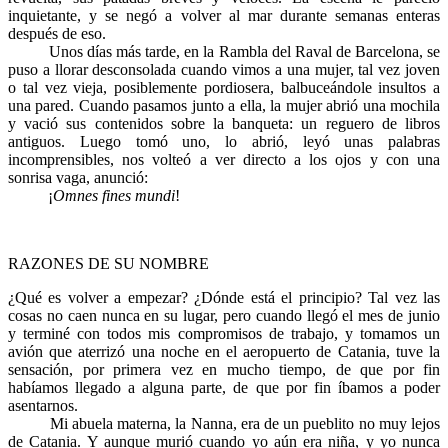
inquietante, y se negó a volver al mar durante semanas enteras
después de eso.
Unos días más tarde, en la Rambla del Raval de Barcelona, se
puso a llorar desconsolada cuando vimos a una mujer, tal vez joven
o tal vez vieja, posiblemente pordiosera, balbuceándole insultos a
una pared. Cuando pasamos junto a ella, la mujer abrió una mochila
y vació sus contenidos sobre la banqueta: un reguero de libros
antiguos. Luego tomó uno, lo abrió, leyó unas palabras
incomprensibles, nos volteó a ver directo a los ojos y con una
sonrisa vaga, anunció:
¡
Omnes fines mundi
!
RAZONES DE SU NOMBRE
¿Qué es volver a empezar? ¿Dónde está el principio? Tal vez las
cosas no caen nunca en su lugar, pero cuando llegó el mes de junio
y terminé con todos mis compromisos de trabajo, y tomamos un
avión que aterrizó una noche en el aeropuerto de Catania, tuve la
sensación, por primera vez en mucho tiempo, de que por fin
habíamos llegado a alguna parte, de que por fin íbamos a poder
asentarnos.
Mi abuela materna, la Nanna, era de un pueblito no muy lejos
de Catania. Y aunque murió cuando yo aún era niña, y yo nunca