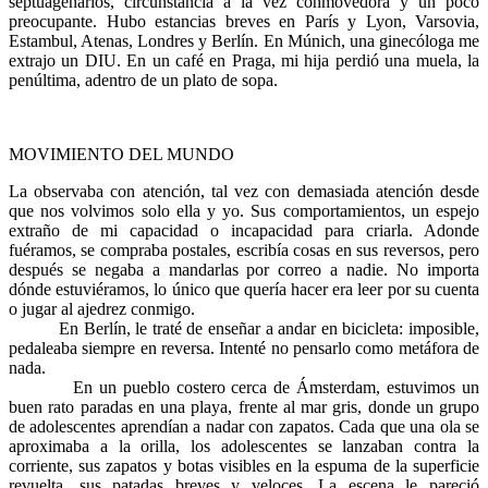
septuagenarios, circunstancia a la vez conmovedora y un poco
preocupante. Hubo estancias breves en París y Lyon, Varsovia,
Estambul, Atenas, Londres y Berlín. En Múnich, una ginecóloga me
extrajo un DIU. En un café en Praga, mi hija perdió una muela, la
penúltima, adentro de un plato de sopa.
MOVIMIENTO DEL MUNDO
La observaba con atención, tal vez con demasiada atención desde
que nos volvimos solo ella y yo. Sus comportamientos, un espejo
extraño de mi capacidad o incapacidad para criarla. Adonde
fuéramos, se compraba postales, escribía cosas en sus reversos, pero
después se negaba a mandarlas por correo a nadie. No importa
dónde estuviéramos, lo único que quería hacer era leer por su cuenta
o jugar al ajedrez conmigo.
En Berlín, le traté de enseñar a andar en bicicleta: imposible,
pedaleaba siempre en reversa. Intenté no pensarlo como metáfora de
nada.
En un pueblo costero cerca de Ámsterdam, estuvimos un
buen rato paradas en una playa, frente al mar gris, donde un grupo
de adolescentes aprendían a nadar con zapatos. Cada que una ola se
aproximaba a la orilla, los adolescentes se lanzaban contra la
corriente, sus zapatos y botas visibles en la espuma de la superficie
revuelta, sus patadas breves y veloces. La escena le pareció