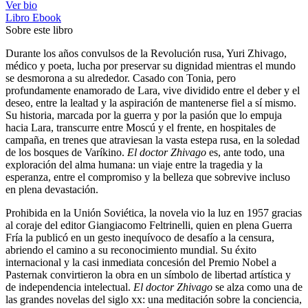
Ver bio
Libro
Ebook
Sobre este libro
Durante los años convulsos de la Revolución rusa, Yuri Zhivago,
médico y poeta, lucha por preservar su dignidad mientras el mundo
se desmorona a su alrededor. Casado con Tonia, pero
profundamente enamorado de Lara, vive dividido entre el deber y el
deseo, entre la lealtad y la aspiración de mantenerse fiel a sí mismo.
Su historia, marcada por la guerra y por la pasión que lo empuja
hacia Lara, transcurre entre Moscú y el frente, en hospitales de
campaña, en trenes que atraviesan la vasta estepa rusa, en la soledad
de los bosques de Varíkino.
El doctor Zhivago
es, ante todo, una
exploración del alma humana: un viaje entre la tragedia y la
esperanza, entre el compromiso y la belleza que sobrevive incluso
en plena devastación.
Prohibida en la Unión Soviética, la novela vio la luz en 1957 gracias
al coraje del editor Giangiacomo Feltrinelli, quien en plena Guerra
Fría la publicó en un gesto inequívoco de desafío a la censura,
abriendo el camino a su reconocimiento mundial. Su éxito
internacional y la casi inmediata concesión del Premio Nobel a
Pasternak convirtieron la obra en un símbolo de libertad artística y
de independencia intelectual.
El doctor Zhivago
se alza como una de
las grandes novelas del siglo xx: una meditación sobre la conciencia,