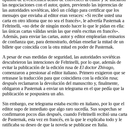
las negociaciones con el autor, quien, previendo las injerencias de
las autoridades soviéticas, ideó un código para certificar que los
mensajes que enviaba al editor eran veraces: «Si recibe usted una
carta en otro idioma que no sea el francés», le advertía Pasternak a
Feltrinelli, «no debe de ningún modo hacer lo que le pidan en ella:
las únicas cartas válidas serán las que estén escritas en francés».
Además, para enviar las cartas, autor y editor emplearían emisarios
de confianza que, para demostrarlo, debían enseñar la mitad de un
billete que coincidía con la otra mitad en poder de Pasternak.
A pesar de esas medidas de seguridad, las autoridades soviéticas
descu­brieron las intenciones de Feltrinelli, por lo que, además de
evitar la publica­ción de la edición rusa de
El doctor Zhivago
,
comenzaron a presionar al editor italiano. Primero exigieron que se
retrasase la traducción para que coincidie­ra con la edición rusa;
después reclamaron la devolución del manuscrito y, finalmente,
obligaron a Pasternak a enviar un telegrama en el que pedía que la
publicación se pospusiera un año.
Sin embargo, ese telegrama estaba escrito en italiano, por lo que el
editor supo de inmediato que algo raro sucedía. Sus sospechas se
confirmaron po­cos días después, cuando Feltrinelli recibió una carta
de Pasternak, esta vez en francés, en la que le explicaba todo y le
ratificaba su deseo de que la novela se publicase en Italia.