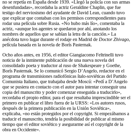
no se repetía en España desde 1939. «Llegó la policía con sus armas
desenfun­dadas», recordaba la actriz Geraldine Chaplin, que fue
testigo del nervio­sismo del ayudante de David Lean, cuando tuvo
que explicar que contaban con los permisos correspondientes para
rodar una película sobre Rusia. «No hubo más lío», comentaba la
actriz, «aunque los agentes se queda­ron por ahí, anotando los
nombres de aquellos que se sabían la letra de la canción.» La
anécdota tuvo lugar durante el rodaje en Madrid de
Doctor Zhivago
,
película basada en la novela de Borís Pasternak.
Ocho años antes, en 1956, el editor Giangiacomo Feltrinelli tuvo
noticia de la inminente publicación de una nueva novela del
consolidado poeta y traductor al ruso de Shakespeare y Goethe,
Borís Pasternak. Se lo comu­nicó Sergio D’Angelo, redactor en el
programa de transmisiones radiofó­nicas ítalo-soviéticas del Partido
Comunista Italiano, que trabajaba desde Moscú: «Pedí a D’Angelo
que se pusiera en contacto con el autor para intentar conseguir una
copia del manuscrito y poder comenzar enseguida a traducirlo»,
recordaba el propio editor, para el que resultaba imprescindi­ble ser el
primero en publicar el libro fuera de la URSS: «Los autores rusos,
después de la primera publicación en la Unión Soviética»,
explicaba, «no están protegidos por el copyright. Si empezábamos a
traducir el manuscri­to, tendría la posibilidad de publicar al mismo
tiempo que el editor soviéti­co y asegurarme así el copyright de la
obra en Occidente».