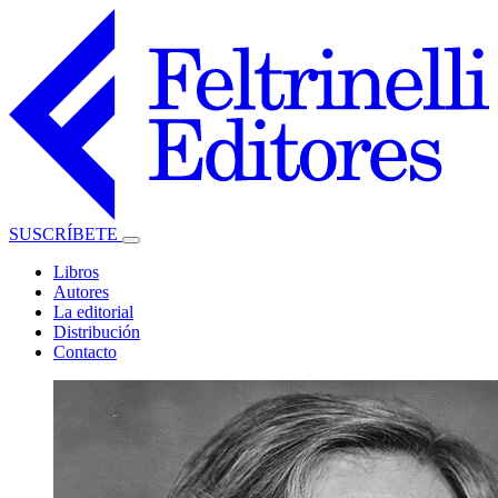
SUSCRÍBETE
Libros
Autores
La editorial
Distribución
Contacto