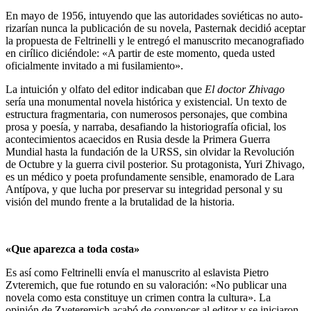
En mayo de 1956, intuyendo que las autoridades soviéticas no auto­
rizarían nunca la publicación de su novela, Pasternak decidió aceptar
la propuesta de Feltrinelli y le entregó el manuscrito mecanografiado
en cirílico diciéndole: «A partir de este momento, queda usted
oficialmente invitado a mi fusilamiento».
La intuición y olfato del editor indicaban que
El doctor Zhivago
sería una monumental novela histórica y existencial. Un texto de
estructura fragmentaria, con numerosos perso­najes, que combina
prosa y poesía, y narraba, desafiando la historiografía oficial, los
acontecimientos acaecidos en Rusia desde la Primera Guerra
Mundial hasta la fundación de la URSS, sin olvidar la Revolución
de Octubre y la guerra civil posterior. Su protago­nista, Yuri Zhivago,
es un médico y poeta profundamente sensible, enamo­rado de Lara
Antípova, y que lucha por preservar su integridad personal y su
visión del mundo frente a la brutalidad de la historia.
«Que aparezca a toda costa»
Es así como Feltrinelli envía el manuscrito al eslavista Pietro
Zvteremich, que fue rotundo en su valoración: «No publicar una
novela como esta constituye un crimen contra la cultura». La
opinión de Zveteremich acabó de convencer al editor y se iniciaron