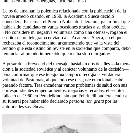
piratas en diferentes lenguas, incluida el ruso.
Lejos de amainar, la polémica relacionada con la publicación de la
nove­la arreció cuando, en 1958, la Academia Sueca decidió
conceder a Paster­nak el Premio Nobel de Literatura, galardón al que
había sido candidato en varias ocasiones gracias a su obra poética.
«No considere mi negativa voluntaria como una ofensa», rogaba el
escritor en un telegrama enviado a la Academia Sueca, en el que
rechazaba el reconocimiento, argumentando que «a la vista del
sentido que esta distinción reviste en la sociedad que comparto, debo
renunciar al premio inmerecido que me ha sido otorgado».
A pesar de la brevedad del mensaje, bastaban dos detalles —la men­
ción a la sociedad soviética y al carácter voluntario de la decisión—
para confirmar que ese telegrama tampoco recogía la verdadera
voluntad de Pasternak, al que todo ese desgaste emocional acabó
pasando factura. Tras encadenar varios problemas de salud con sus
correspondientes empeora­mientos, mejorías y recaídas, el escritor
falleció en 1960 en Peredélkino, sin que Feltrinelli pudiera acudir a
su funeral por haber sido declarado
persona non grata
por las
autoridades soviéticas.