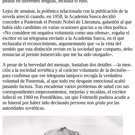
piratas en diferentes lenguas, incluida el ruso.
Lejos de amainar, la polémica relacionada con la publicación de la
nove­la arreció cuando, en 1958, la Academia Sueca decidió
conceder a Paster­nak el Premio Nobel de Literatura, galardón al que
había sido candidato en varias ocasiones gracias a su obra poética.
«No considere mi negativa voluntaria como una ofensa», rogaba el
escritor en un telegrama enviado a la Academia Sueca, en el que
rechazaba el reconocimiento, argumentando que «a la vista del
sentido que esta distinción reviste en la sociedad que comparto, debo
renunciar al premio inmerecido que me ha sido otorgado».
A pesar de la brevedad del mensaje, bastaban dos detalles —la men­
ción a la sociedad soviética y al carácter voluntario de la decisión—
para confirmar que ese telegrama tampoco recogía la verdadera
voluntad de Pasternak, al que todo ese desgaste emocional acabó
pasando factura. Tras encadenar varios problemas de salud con sus
correspondientes empeora­mientos, mejorías y recaídas, el escritor
falleció en 1960 en Peredélkino, sin que Feltrinelli pudiera acudir a
su funeral por haber sido declarado
persona non grata
por las
autoridades soviéticas.