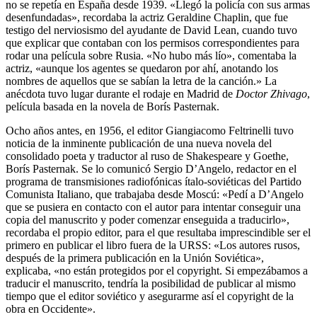
no se repetía en España desde 1939. «Llegó la policía con sus armas
desenfun­dadas», recordaba la actriz Geraldine Chaplin, que fue
testigo del nervio­sismo del ayudante de David Lean, cuando tuvo
que explicar que contaban con los permisos correspondientes para
rodar una película sobre Rusia. «No hubo más lío», comentaba la
actriz, «aunque los agentes se queda­ron por ahí, anotando los
nombres de aquellos que se sabían la letra de la canción.» La
anécdota tuvo lugar durante el rodaje en Madrid de
Doctor Zhivago
,
película basada en la novela de Borís Pasternak.
Ocho años antes, en 1956, el editor Giangiacomo Feltrinelli tuvo
noticia de la inminente publicación de una nueva novela del
consolidado poeta y traductor al ruso de Shakespeare y Goethe,
Borís Pasternak. Se lo comu­nicó Sergio D’Angelo, redactor en el
programa de transmisiones radiofó­nicas ítalo-soviéticas del Partido
Comunista Italiano, que trabajaba desde Moscú: «Pedí a D’Angelo
que se pusiera en contacto con el autor para intentar conseguir una
copia del manuscrito y poder comenzar enseguida a traducirlo»,
recordaba el propio editor, para el que resultaba imprescindi­ble ser el
primero en publicar el libro fuera de la URSS: «Los autores rusos,
después de la primera publicación en la Unión Soviética»,
explicaba, «no están protegidos por el copyright. Si empezábamos a
traducir el manuscri­to, tendría la posibilidad de publicar al mismo
tiempo que el editor soviéti­co y asegurarme así el copyright de la
obra en Occidente».