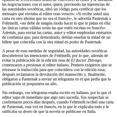
las negociaciones con el autor, quien, previendo las injerencias de
las autoridades soviéticas, ideó un código para certificar que los
mensajes que enviaba al editor eran veraces: «Si recibe usted una
carta en otro idioma que no sea el francés», le advertía Pasternak a
Feltrinelli, «no debe de ningún modo hacer lo que le pidan en ella:
las únicas cartas válidas serán las que estén escritas en francés».
Además, para enviar las cartas, autor y editor emplearían emisarios
de confianza que, para demostrarlo, debían enseñar la mitad de un
billete que coincidía con la otra mitad en poder de Pasternak.
A pesar de esas medidas de seguridad, las autoridades soviéticas
descu­brieron las intenciones de Feltrinelli, por lo que, además de
evitar la publica­ción de la edición rusa de
El doctor Zhivago
,
comenzaron a presionar al editor italiano. Primero exigieron que se
retrasase la traducción para que coincidie­ra con la edición rusa;
después reclamaron la devolución del manuscrito y, finalmente,
obligaron a Pasternak a enviar un telegrama en el que pedía que la
publicación se pospusiera un año.
Sin embargo, ese telegrama estaba escrito en italiano, por lo que el
editor supo de inmediato que algo raro sucedía. Sus sospechas se
confirmaron po­cos días después, cuando Feltrinelli recibió una carta
de Pasternak, esta vez en francés, en la que le explicaba todo y le
ratificaba su deseo de que la novela se publicase en Italia.