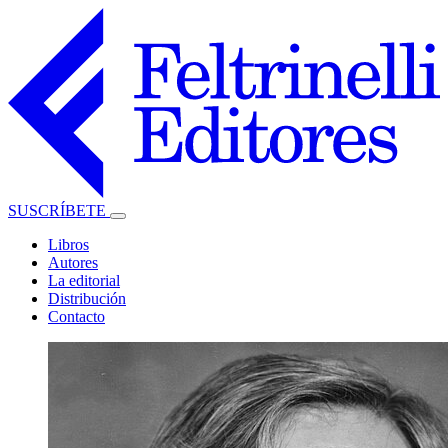
SUSCRÍBETE
Libros
Autores
La editorial
Distribución
Contacto