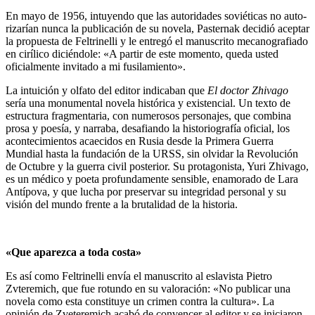
En mayo de 1956, intuyendo que las autoridades soviéticas no auto­
rizarían nunca la publicación de su novela, Pasternak decidió aceptar
la propuesta de Feltrinelli y le entregó el manuscrito mecanografiado
en cirílico diciéndole: «A partir de este momento, queda usted
oficialmente invitado a mi fusilamiento».
La intuición y olfato del editor indicaban que
El doctor Zhivago
sería una monumental novela histórica y existencial. Un texto de
estructura fragmentaria, con numerosos perso­najes, que combina
prosa y poesía, y narraba, desafiando la historiografía oficial, los
acontecimientos acaecidos en Rusia desde la Primera Guerra
Mundial hasta la fundación de la URSS, sin olvidar la Revolución
de Octubre y la guerra civil posterior. Su protago­nista, Yuri Zhivago,
es un médico y poeta profundamente sensible, enamo­rado de Lara
Antípova, y que lucha por preservar su integridad personal y su
visión del mundo frente a la brutalidad de la historia.
«Que aparezca a toda costa»
Es así como Feltrinelli envía el manuscrito al eslavista Pietro
Zvteremich, que fue rotundo en su valoración: «No publicar una
novela como esta constituye un crimen contra la cultura». La
opinión de Zveteremich acabó de convencer al editor y se iniciaron